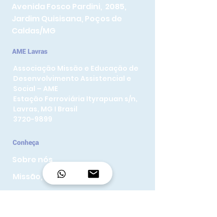
Avenida Fosco Pardini, 2085,
Jardim Quisisana, Poços de
Caldas/MG
AME Lavras
Associação Missão e Educação de
Desenvolvimento Assistencial e
Social – AME
Estação Ferroviária Ityrapuan s/n,
Lavras, MG I Brasil
3720-9899
Conheça
Sobre nós
Missão, visão e Valores
Portal da Transparência
Projetos