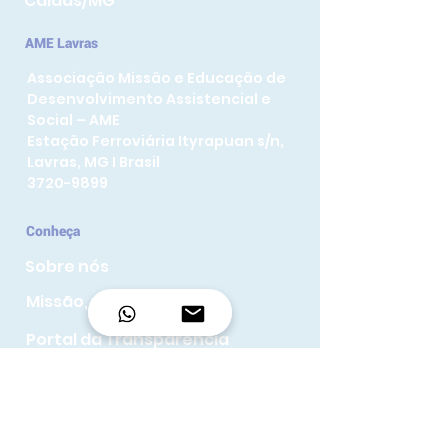
Caldas/MG
AME Lavras
Associação Missão e Educação de
Desenvolvimento Assistencial e
Social – AME
Estação Ferroviária Ityrapuan s/n,
Lavras, MG I Brasil
3720-9899
Conheça
Sobre nós
Missão, visão e Valores
Portal da Transparência
Projetos
Política de Privacidade
Termos de uso do site