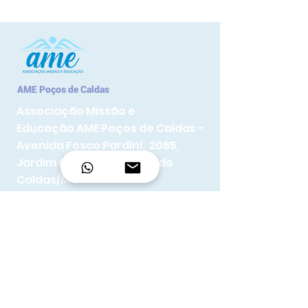
AME Poços de Caldas
Associação Missão e
Educação
AME Poços de Caldas -
Avenida Fosco Pardini, 2085,
Jardim Quisisana, Poços de
Caldas/MG
AME Lavras
Associação Missão e Educação de
Desenvolvimento Assistencial e
Social – AME
Estação Ferroviária Ityrapuan s/n,
Lavras, MG I Brasil
3720-9899